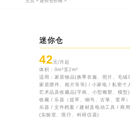
主页
>
迷你仓价格
>
迷你仓
42
元/月起
体积：0m³至2m³
适用：家居物品(换季衣服、照片、毛绒
家居摆件、相片等等) / 小家电 / 私密个
艺术品及收藏品(字画、小型雕塑、模型) 
收藏 / 乐器（提琴、铜号、古筝、竖琴） 
乐器 / 文件档案 / 建材及电动工具 / 商
(实验室、医疗、科研仪器)