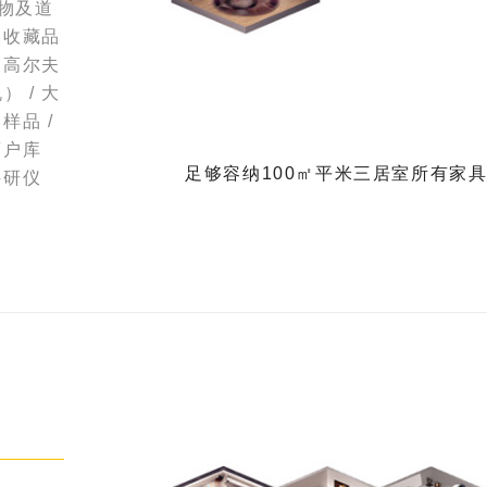
衣物及道
及收藏品
（高尔夫
 / 大
样品 /
商户库
足够容纳100㎡平米三居室所有家
科研仪