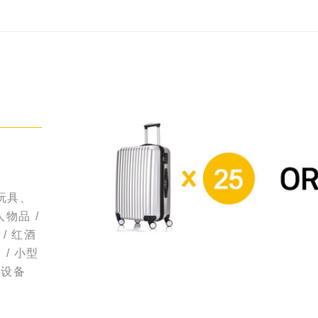
玩具、
人物品 /
/ 红酒
/ 小型
用设备