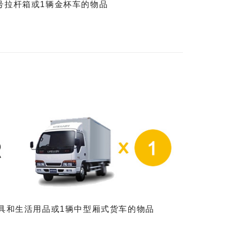
大号拉杆箱或1辆金杯车的物品
具和生活用品或1辆中型厢式货车的物品