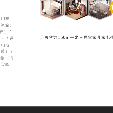
四门衣
、冰箱）
） /
足够容纳150㎡平米三居室家具家电
 / 运
、山地
鼓） /
货物（淘
（实验