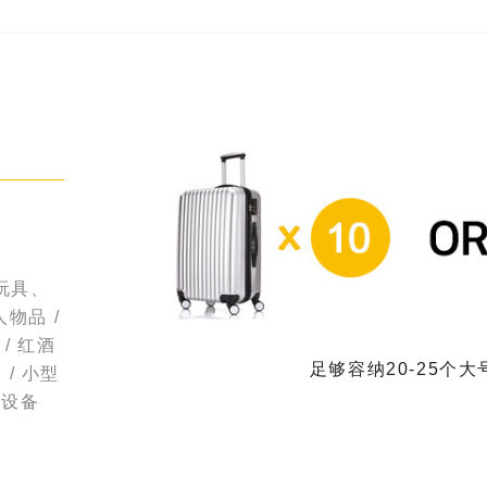
玩具、
人物品 /
/ 红酒
足够容纳20-25个
/ 小型
用设备