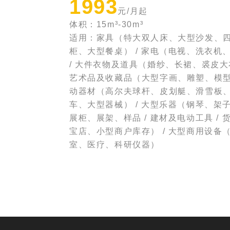
1993
元/月起
体积：15m³-30m³
适用：家具（特大双人床、大型沙发、
柜、大型餐桌） / 家电（电视、洗衣机
/ 大件衣物及道具（婚纱、长裙、裘皮大衣
艺术品及收藏品（大型字画、雕塑、模型）
动器材（高尔夫球杆、皮划艇、滑雪板
车、大型器械） / 大型乐器（钢琴、架子
展柜、展架、样品 / 建材及电动工具 / 
宝店、小型商户库存） / 大型商用设备
室、医疗、科研仪器）