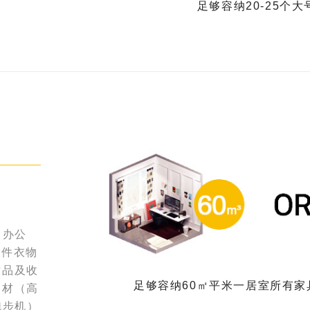
足够容纳20-25个
、办公
大件衣物
术品及收
足够容纳60㎡平米一居室所有家
器材（高
跑步机）