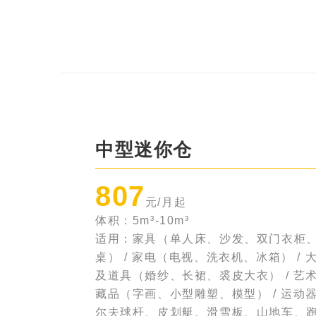
中型迷你仓
807
元/月起
体积：5m³-10m³
适用：家具（单人床、沙发、双门衣柜
桌） / 家电（电视、洗衣机、冰箱） / 
及道具（婚纱、长裙、裘皮大衣） / 艺
藏品（字画、小型雕塑、模型） / 运动
尔夫球杆、皮划艇、滑雪板、山地车、